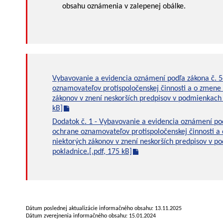
obsahu oznámenia v zalepenej obálke.
Vybavovanie a evidencia oznámení podľa zákona č. 5
oznamovateľov protispoločenskej činnosti a o zmene 
zákonov v znení neskorších predpisov v podmienkach 
kB]
Dodatok č. 1 - Vybavovanie a evidencia oznámení pod
ochrane oznamovateľov protispoločenskej činnosti a
niektorých zákonov v znení neskorších predpisov v p
pokladnice.[.pdf, 175 kB]
Dátum poslednej aktualizácie informačného obsahu: 13.11.2025
Dátum zverejnenia informačného obsahu: 15.01.2024