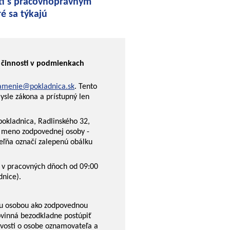
sti s pracovnoprávnym
 sa týkajú
 činnosti v podmienkach
amenie@pokladnica.sk
. Tento
ysle zákona a prístupný len
pokladnica, Radlinského 32,
ť meno zodpovednej osoby -
eľňa označí zalepenú obálku
y v pracovných dňoch od 09:00
dnice).
ou osobou ako zodpovednou
povinná bezodkladne postúpiť
vosti o osobe oznamovateľa a