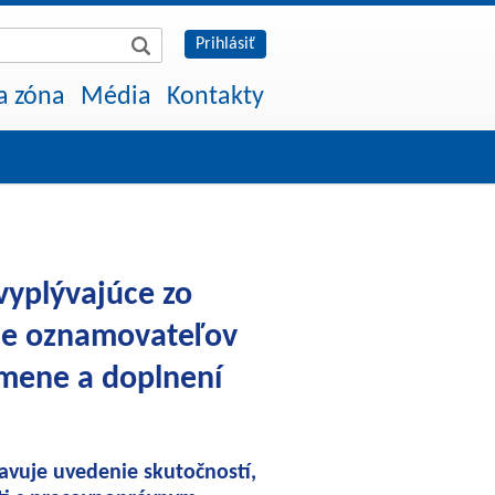
Prihlásiť
a zóna
Média
Kontakty
vyplývajúce zo
ane oznamovateľov
zmene a doplnení
avuje uvedenie skutočností,