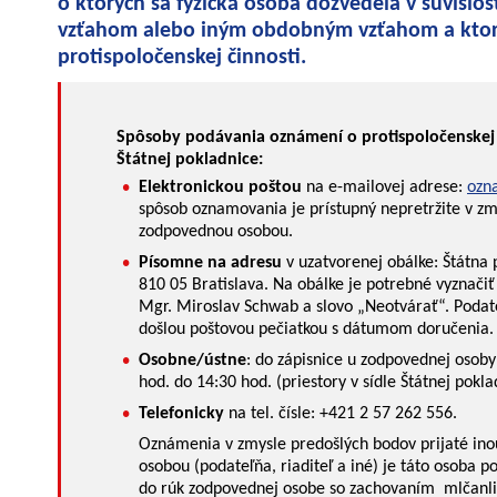
o ktorých sa fyzická osoba dozvedela v súvislo
vzťahom alebo iným obdobným vzťahom a ktoré
protispoločenskej činnosti
.
Spôsoby podávania oznámení o protispoločenskej
Štátnej pokladnice:
Elektronickou poštou
na e-mailovej adrese:
ozn
spôsob oznamovania je prístupný nepretržite v zm
zodpovednou osobou.
Písomne na adresu
v uzatvorenej obálke: Štátna 
810 05 Bratislava. Na obálke je potrebné vyznači
Mgr. Miroslav Schwab a slovo „Neotvárať“. Podat
došlou poštovou pečiatkou s dátumom doručenia.
Osobne/ústne
: do zápisnice u zodpovednej osob
hod. do 14:30 hod. (priestory v sídle Štátnej pokla
Telefonicky
na tel. čísle: +421 2 57 262 556.
Oznámenia v zmysle predošlých bodov prijaté in
osobou (podateľňa, riaditeľ a iné) je táto osoba 
do rúk zodpovednej osobe so zachovaním mlčanli