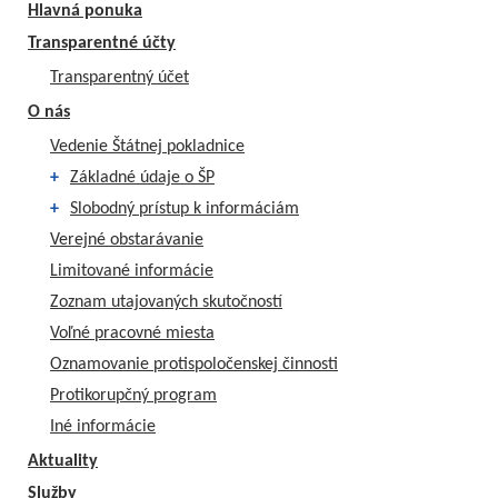
Hlavná ponuka
Transparentné účty
Transparentný účet
O nás
Vedenie Štátnej pokladnice
+
Základné údaje o ŠP
+
Slobodný prístup k informáciám
Verejné obstarávanie
Limitované informácie
Zoznam utajovaných skutočností
Voľné pracovné miesta
Oznamovanie protispoločenskej činnosti
Protikorupčný program
Iné informácie
Aktuality
Služby